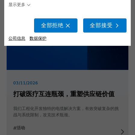
显示更多
美容
环境与能源
抗菌线缆
模制零件的快速原型制作
生命支持系统
牙科
全球网络
洁净室线缆
系统验证
全部拒绝
全部接受
患者摆位
职业生涯
公司信息
数据保护
活动
03/11/2026
打破医疗互连瓶颈，重塑供应链价值
我们工程化开发独特的电缆解决方案，有效突破复杂的挑
战与系统限制，攻克技术瓶颈。
#活动