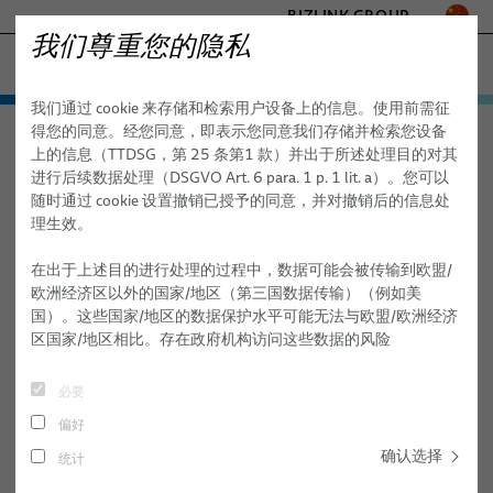
BIZLINK GROUP
我们尊重您的隐私
医疗
我们通过 cookie 来存储和检索用户设备上的信息。使用前需征
工厂自动化与机械
产品与服务
得您的同意。经您同意，即表示您同意我们存储并检索您设备
医疗
新闻
海事
上的信息（TTDSG，第 25 条第1 款）并出于所述处理目的对其
应用
医疗线缆
交通
进行后续数据处理（DSGVO Art. 6 para. 1 p. 1 lit. a）。您可以
半导体技术
随时通过 cookie 设置撤销已授予的同意，并对撤销后的信息处
新闻
销售网络
用于医疗系统的线缆组件
诊断成像
定制化散装线缆
理生效。
通讯与网络
新闻
医疗系统
内窥镜检查
标准和特制铜芯散装线缆
线束和电缆系统
X 射线
- ENGINEERED SOLUTIONS
在出于上述目的进行处理的过程中，数据可能会被传输到欧盟/
SILICONE CABLE SOLUTIONS
欧洲经济区以外的国家/地区（第三国数据传输）（例如美
关于我们
根据主题筛选
服务
体内
光缆
定制化医疗线缆
医疗机器人
乳腺 X 光检查
国）。这些国家/地区的数据保护水平可能无法与欧盟/欧洲经济
区国家/地区相比。存在政府机构访问这些数据的风险
出版物
外科手术
质量
elocab 微型线缆
一次性线缆
BizLink PULSAR 平台
咨询、工程和设计
CT 计算机断层扫描
#活动
#通稿
#产品
监护
技术
扁平线排
线缆子系统
BizLink ORION 患者摆位系统
按图生产
磁共振成像 (MRI)
高频手术
必要
偏好
实验室诊断
研究开发
elocab 内窥镜线缆
模制插头、索环和 Y 形分路器
系统技术/模块组装
机器人和计算机辅助手术 (CAS)
心电图（ECG）、脑电图（EEG）和脑磁图（MEG）
确认选择
统计
放射治疗
出版物
患者监护线缆
elocab 内窥镜线缆系统
个性化物流方案
患者监护