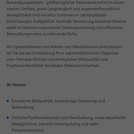
Behandlungseinheit... größtmöglicher Patientenkomfort in einem
sterilen Umfeld, sowie Langlebigkeit und anwenderfreundliche
Patientenpositionierung
Beweglichkeit sind bei allen Systemen in zahnärztlichen
Einrichtungen maßgeblich. Auch die Vernetzung einzelner Module
Vertriebsnetz
spielt im Rahmen redundanter Datenspeicherung und effizienter
Behandlungen eine zunehmende Rolle.
News
Als Systemlieferant von Kabeln und Kabelbäumen unterstützen
Über uns
wir Sie bei der Entwicklung Ihrer zahnmedizinischen Diagnose-
oder Therapie-Einheit und ermöglichen Bildqualität und
Publikationen
Qualität
Positionierflexibilität bei idealer Patientensicherheit.
Technologien
Forschung & Entwicklung
Ihr Nutzen
Publikationen
Exzellente Bildqualität, zuverlässige Steuerung und
Behandlung
Umwelt und Energie
Einfache Positionierbarkeit und Handhabung, sowie dauerhafte
Standorte
Beweglichkeit, schnelle Untersuchung und mehr
Patientenkomfort
Karriere