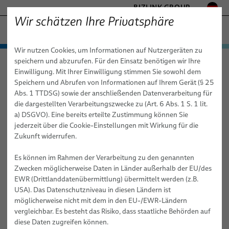
BIZLINK GROUP
Wir schätzen Ihre Privatsphäre
GESUNDHEITSWESEN
Wir nutzen Cookies, um Informationen auf Nutzergeräten zu
− ENGINEERED SOLUTIONS
Produkte & Dienstleistungen
speichern und abzurufen. Für den Einsatz benötigen wir Ihre
Gesundheitswesen
Anwendungen
Dentaltechnik
FABRIKAUTOMATION & MASCHINENBAU
Einwilligung. Mit Ihrer Einwilligung stimmen Sie sowohl dem
Anwendungen
Medizinkabel
MARINE
Speichern und Abrufen von Informationen auf Ihrem Gerät (§ 25
MOBILITÄT
Abs. 1 TTDSG) sowie der anschließenden Datenverarbeitung für
Dentaltechnik
Kabelsysteme für Medizintechnik
Diagnostische Bildgebung
Kundenspezifische Kabelmeterware
die dargestellten Verarbeitungszwecke zu (Art. 6 Abs. 1 S. 1 lit.
HALBLEITERTECHNIK
a) DSGVO). Eine bereits erteilte Zustimmung können Sie
Medizintechnische Systeme
Standard- & Spezial-Kupferkabel
Kabelbäume & -systeme
Röntgen
TELECOM & NETWORKING
jederzeit über die Cookie-Einstellungen mit Wirkung für die
SILICONE CABLE SOLUTIONS
Zukunft widerrufen.
Dienstleistungen
Faser-Optik-Kabel
Kundenspezifische Medizinkabel
Medizinische Robotik
Mammographie
Es können im Rahmen der Verarbeitung zu den genannten
elocab Miniaturkabel
Medizinische Einwegkabel
PULSAR® - modulare Plattform für medizinische Robotik
Beratung, Engineering & Design
Computertomographie
Zwecken möglicherweise Daten in Länder außerhalb der EU/des
EWR (Drittlanddatenübermittlung) übermittelt werden (z.B.
Flachkabel
Kabel-Subsysteme
ORION Patientenpositioniersystem von BizLink
Build-to-Print
Magnetresonanztomographie (MRT)
USA). Das Datenschutzniveau in diesen Ländern ist
elocab Endoskopiekabel
Umspritzte Stecker, Tüllen und Verzweigungen
Systemtechnik / Baugruppenmontage
möglicherweise nicht mit dem in den EU-/EWR-Ländern
Endoskopie
vergleichbar. Es besteht das Risiko, dass staatliche Behörden auf
Patientenmonitoring-Kabel
elocab Endoskopie-Kabelsysteme
Individuelle Logistikkonzepte
diese Daten zugreifen können.
Inner Body