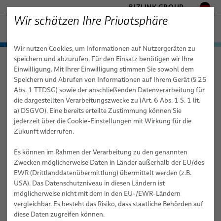
BIZLINK GROUP
Wir schätzen Ihre Privatsphäre
GESUNDHEITSWESEN
Wir nutzen Cookies, um Informationen auf Nutzergeräten zu
− ENGINEERED SOLUTIONS
Produkte & Dienstleistungen
speichern und abzurufen. Für den Einsatz benötigen wir Ihre
Gesundheitswesen
Produkte & Dienstleistungen
FABRIKAUTOMATION & MASCHINENBAU
Einwilligung. Mit Ihrer Einwilligung stimmen Sie sowohl dem
Dienstleistungen
Individuelle Logistikkonzepte
Medizinkabel
MARINE
Speichern und Abrufen von Informationen auf Ihrem Gerät (§ 25
MOBILITÄT
Abs. 1 TTDSG) sowie der anschließenden Datenverarbeitung für
Kundenspezifische Kabelmeterware
Individuelle Logistikkonzepte
die dargestellten Verarbeitungszwecke zu (Art. 6 Abs. 1 S. 1 lit.
HALBLEITERTECHNIK
a) DSGVO). Eine bereits erteilte Zustimmung können Sie
Standard- & Spezial-Kupferkabel
TELECOM & NETWORKING
jederzeit über die Cookie-Einstellungen mit Wirkung für die
SILICONE CABLE SOLUTIONS
Zukunft widerrufen.
Faser-Optik-Kabel
Es können im Rahmen der Verarbeitung zu den genannten
elocab Miniaturkabel
Zwecken möglicherweise Daten in Länder außerhalb der EU/des
EWR (Drittlanddatenübermittlung) übermittelt werden (z.B.
Flachkabel
USA). Das Datenschutzniveau in diesen Ländern ist
elocab Endoskopiekabel
möglicherweise nicht mit dem in den EU-/EWR-Ländern
vergleichbar. Es besteht das Risiko, dass staatliche Behörden auf
Patientenmonitoring-Kabel
diese Daten zugreifen können.