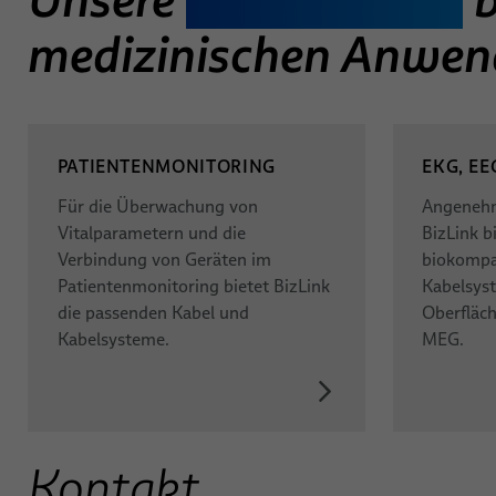
medizinischen Anwe
PATIENTENMONITORING
EKG, EE
Für die Überwachung von
Angenehm
Vitalparametern und die
BizLink b
Verbindung von Geräten im
biokompa
Patientenmonitoring bietet BizLink
Kabelsys
die passenden Kabel und
Oberfläch
Kabelsysteme.
MEG.
Kontakt