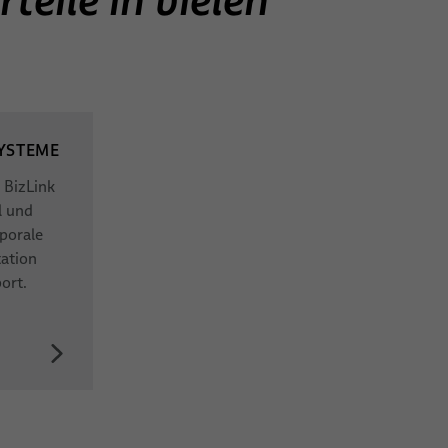
YSTEME
: BizLink
l und
porale
tation
ort.