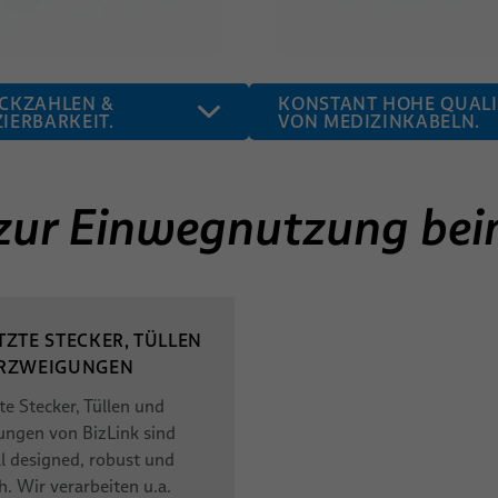
CKZAHLEN &
KONSTANT HOHE QUALI
IERBARKEIT.
VON MEDIZINKABELN.
zur Einwegnutzung bei
TZTE STECKER, TÜLLEN
RZWEIGUNGEN
e Stecker, Tüllen und
ungen von BizLink sind
ll designed, robust und
h. Wir verarbeiten u.a.