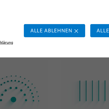
oskopie-Kabelsysteme
rung medizinischer Kabel.
Diagnose und Behandlung von Erkrankungen, sowie die Überwachu
ber sie alle müssen unter anspruchsvollen Einsatzbedingungen z
ALLE ABLEHNEN
ALL
 zu bekommen - schnell, in hoher Stückzahl, konstanter Qualität
klärung
ellösungen gestalten, die Ihren individuellen Anforderungen fü