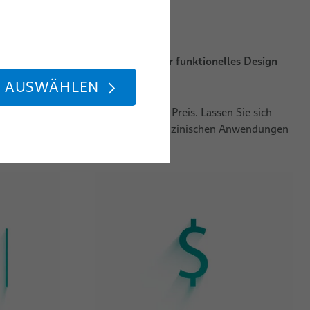
ng von Patienten unterstützen. Ihr funktionelles Design
u 100% funktionieren.
E AUSWÄHLEN
 und zu einem wettbewerbsfähigen Preis. Lassen Sie sich
r den Einsatz in anspruchsvollen medizinischen Anwendungen