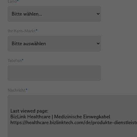
Land
*
Ihr Kern-Markt
*
Telefon
*
Nachricht
*