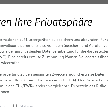
en Ihre Privatsphäre
Produkte & Dienstleistungen
Anwendungen
S
ENBAU
 für Medizintechnik
Medizinische Einwegkabel
ormationen auf Nutzergeräten zu speichern und abzurufen. Für 
IE
IONEN
TEME FÜR
MONITORING
KARRIERE
MEDIZINTECHNISCHE S
r Einwilligung stimmen Sie sowohl dem Speichern und Abrufen v
ECHNIK
sowie der anschließenden Datenverarbeitung für die dargestellt
gkabel
Medizinische Robotik
EKG, EEG & MEG
DY
ND ENERGIE
TERMINE
DSGVO). Eine bereits erteilte Zustimmung können Sie jederzeit übe
 & -systeme
PULSAR® - modulare Plattfo
Patientenmonitoring
 widerrufen.
fische Medizinkabel
medizinische Robotik
E
E
Lebenserhaltende Syste
erarbeitung zu den genannten Zwecken möglicherweise Daten i
e Einwegkabel
ORION Patientenpositionie
uenz (HF)-Chirurgie
ngen für eine einmalige 
übermittlung) übermittelt werden (z.B. USA). Das Datenschutzni
BizLink
LABORDIAGNOSTIK
ysteme
 und Computerassistierte
m in den EU-/EWR-Ländern vergleichbar. Es besteht das Risiko,
e (CAS)
önnen.
chen Anwendungen.
Stecker, Tüllen und
gen
renz
Statistisch