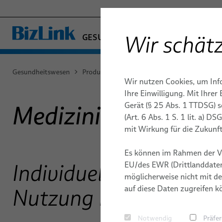
Wir schätz
GESUNDHEITSWESEN
− ENGINEERED SOLUTION
FABRIKAUTOMATION & MASCHIN
Gesundheitswesen
Produkte & Dienstleistungen
Kabelsysteme
Wir nutzen Cookies, um Inf
MARINE
MEDIZINKABEL
DIAGNOSTISCHE BILDGEBUNG
QUALITÄT
ENDOSKOP
PUBLIKAT
KABELSYS
Ihre Einwilligung. Mit Ihre
MOBILITÄT
MEDIZINT
Gerät (§ 25 Abs. 1 TTDSG) 
Medizinische Einwe
Kundenspezifische Kabelmeterware
Röntgen
HALBLEITERTECHNIK
TECHNOLOGIEN
INNER BO
UMWELT U
(Art. 6 Abs. 1 S. 1 lit. a) 
Kabelbäume
Standard- & Spezial-Kupferkabel
Mammographie
TELECOM & NETWORKING
mit Wirkung für die Zukunft
Kundenspezi
FORSCHUNG & ENTWICKLUNG
CHIRURGI
STANDORT
SILICONE CABLE SOLUTIONS
Faser-Optik-Kabel
Computertomographie
Es können im Rahmen der V
Medizinisch
Hochfreq
elocab Miniaturkabel
Magnetresonanztomographie (MRT)
Individuelle Kabellösu
EU/des EWR (Drittlanddaten
Kabel-Subs
Roboter-
möglicherweise nicht mit de
Flachkabel
Chirurgi
auf diese Daten zugreifen k
Nutzung in medizinis
Umspritzte 
elocab Endoskopiekabel
Verzweigun
Notwendig
Präfe
Patientenmonitoring-Kabel