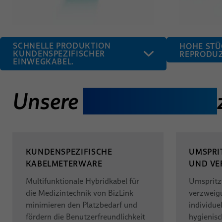
SCHNELLE PRODUKTION
HOHE STÜ
KUNDENSPEZIFISCHER
REPRODUZ
EINWEGKABEL.
Unsere
Medizinkabel
KUNDENSPEZIFISCHE
UMSPRI
KABELMETERWARE
UND VE
Multifunktionale Hybridkabel für
Umspritzt
die Medizintechnik von BizLink
verzweig
minimieren den Platzbedarf und
individue
fördern die Benutzerfreundlichkeit
hygienisc