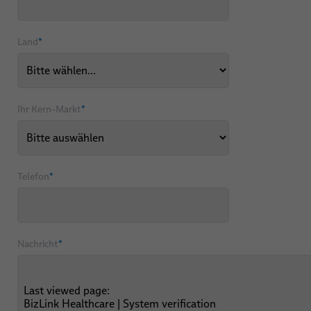
Land
*
Ihr Kern-Markt
*
Telefon
*
Nachricht
*