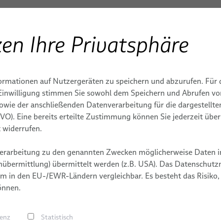
en Ihre Privatsphäre
Produkte & Dienstleistungen
Anwendungen
S
ENBAU
ngen
System verification
ormationen auf Nutzergeräten zu speichern und abzurufen. Für 
IE
IONEN
TEME FÜR
MONITORING
KARRIERE
MEDIZINTECHNISCHE S
r Einwilligung stimmen Sie sowohl dem Speichern und Abrufen v
ECHNIK
sowie der anschließenden Datenverarbeitung für die dargestellt
Medizinische Robotik
EKG, EEG & MEG
DY
ND ENERGIE
TERMINE
DSGVO). Eine bereits erteilte Zustimmung können Sie jederzeit übe
 & -systeme
PULSAR® - modulare Plattfo
Patientenmonitoring
 widerrufen.
fische Medizinkabel
medizinische Robotik
E
E
Lebenserhaltende Syste
erarbeitung zu den genannten Zwecken möglicherweise Daten i
e Einwegkabel
ORION Patientenpositionie
uenz (HF)-Chirurgie
Neben umf
übermittlung) übermittelt werden (z.B. USA). Das Datenschutzni
BizLink
LABORDIAGNOSTIK
ysteme
 und Computerassistierte
m in den EU-/EWR-Ländern vergleichbar. Es besteht das Risiko,
e (CAS)
önnen.
elektrisch
Stecker, Tüllen und
gen
chemothe
renz
Statistisch