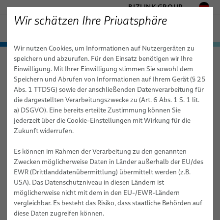
BIZLINK GROUP
Wir schätzen Ihre Privatsphäre
GESUNDHEITSWESEN
Wir nutzen Cookies, um Informationen auf Nutzergeräten zu
− ENGINEERED SOLUTIONS
Produkte & Dienstleistungen
speichern und abzurufen. Für den Einsatz benötigen wir Ihre
Gesundheitswesen
Produkte & Dienstleistungen
Medizinkabel
FABRIKAUTOMATION & MASCHINENBAU
Einwilligung. Mit Ihrer Einwilligung stimmen Sie sowohl dem
Patientenmonitoring-Kabel
Medizinkabel
MARINE
Speichern und Abrufen von Informationen auf Ihrem Gerät (§ 25
MOBILITÄT
Abs. 1 TTDSG) sowie der anschließenden Datenverarbeitung für
Kundenspezifische Kabelmeterware
Patientenmonitoring-Kabel
die dargestellten Verarbeitungszwecke zu (Art. 6 Abs. 1 S. 1 lit.
HALBLEITERTECHNIK
a) DSGVO). Eine bereits erteilte Zustimmung können Sie
Standard- & Spezial-Kupferkabel
TELECOM & NETWORKING
jederzeit über die Cookie-Einstellungen mit Wirkung für die
SILICONE CABLE SOLUTIONS
Zukunft widerrufen.
Faser-Optik-Kabel
Es können im Rahmen der Verarbeitung zu den genannten
elocab Miniaturkabel
Zwecken möglicherweise Daten in Länder außerhalb der EU/des
EWR (Drittlanddatenübermittlung) übermittelt werden (z.B.
Flachkabel
USA). Das Datenschutzniveau in diesen Ländern ist
elocab Endoskopiekabel
möglicherweise nicht mit dem in den EU-/EWR-Ländern
vergleichbar. Es besteht das Risiko, dass staatliche Behörden auf
Patientenmonitoring-Kabel
diese Daten zugreifen können.