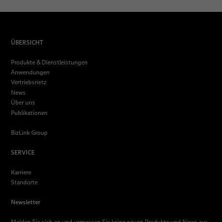
ÜBERSICHT
Produkte & Dienstleistungen
Anwendungen
Vertriebsnetz
News
Über uns
Publikationen
BizLink Group
SERVICE
Karriere
Standorte
Newsletter
Melden Sie sich an und verpassen Sie keine neuen Produkte und News aus