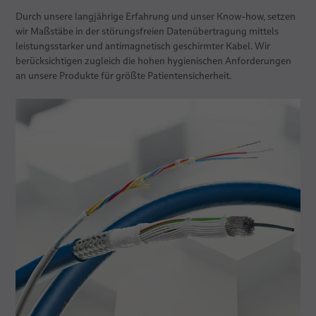
Vertriebsnetz
Diagnostische Bildgebung
Durch unsere langjährige Erfahrung und unser Know-how, setzen
News
Endoskopie
Röntgen
wir Maßstäbe in der störungsfreien Datenübertragung mittels
leistungsstarker und antimagnetisch geschirmter Kabel. Wir
Über uns
Inner Body
Mammographie
berücksichtigen zugleich die hohen hygienischen Anforderungen
an unsere Produkte für größte Patientensicherheit.
Publikationen
Chirurgie
Qualität
Computertomographie
Monitoring
Technologien
Magnetresonanztomographie (MRT)
Hochfrequenz (HF)-Chirurgie
Labordiagnostik
Forschung & Entwicklung
Roboter- und Computerassistierte Chirurgie (CAS)
EKG, EEG & MEG
Strahlentherapie
Publikationen
Patientenmonitoring
Ästhetische Medizin
Umwelt und Energie
Lebenserhaltende Systeme
Dentaltechnik
Standorte
Patientenpositionierung
Karriere
Termine