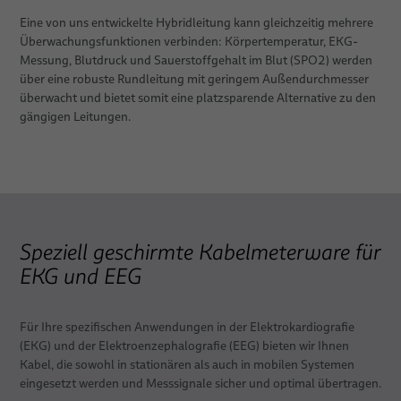
Eine von uns entwickelte Hybridleitung kann gleichzeitig mehrere
PULSAR® - modulare Plattform für medizinische Robotik
Überwachungsfunktionen verbinden: Körpertemperatur, EKG-
ORION Patientenpositioniersystem von BizLink
Messung, Blutdruck und Sauerstoffgehalt im Blut (SPO2) werden
über eine robuste Rundleitung mit geringem Außendurchmesser
überwacht und bietet somit eine platzsparende Alternative zu den
Dienstleistungen
gängigen Leitungen.
Beratung, Engineering & Design
Build-to-Print
Systemtechnik / Baugruppenmontage
Individuelle Logistikkonzepte
Speziell geschirmte Kabelmeterware für
EKG und EEG
Rapid Prototyping von Spritzgussteilen
System verification
Für Ihre spezifischen Anwendungen in der Elektrokardiografie
(EKG) und der Elektroenzephalografie (EEG) bieten wir Ihnen
Kabel, die sowohl in stationären als auch in mobilen Systemen
Anwendungen
eingesetzt werden und Messsignale sicher und optimal übertragen.