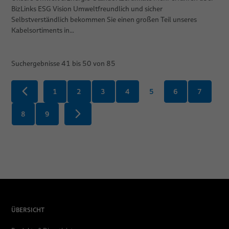
BizLinks ESG Vision Umweltfreundlich und sicher
Selbstverständlich bekommen Sie einen großen Teil unseres
Kabelsortiments in…
Suchergebnisse
41
bis
50
von
85
1
2
3
4
5
6
7
8
9
ÜBERSICHT