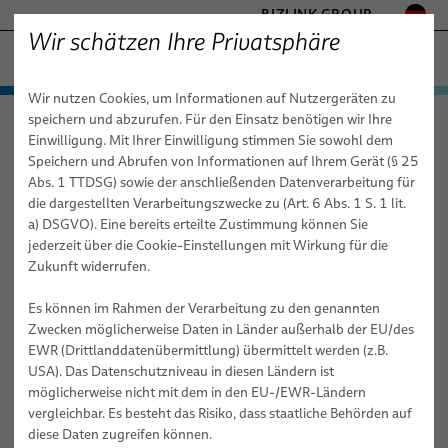
BIZLINK GROUP
Wir schätzen Ihre Privatsphäre
GESUNDHEITSWESEN
Wir nutzen Cookies, um Informationen auf Nutzergeräten zu
− ENGINEERED SOLUTIONS
Produkte & Dienstleistungen
speichern und abzurufen. Für den Einsatz benötigen wir Ihre
Gesundheitswesen
Suche
FABRIKAUTOMATION & MASCHINENBAU
Einwilligung. Mit Ihrer Einwilligung stimmen Sie sowohl dem
Anwendungen
Medizinkabel
MARINE
Speichern und Abrufen von Informationen auf Ihrem Gerät (§ 25
MOBILITÄT
Abs. 1 TTDSG) sowie der anschließenden Datenverarbeitung für
Suche
Vertriebsnetz
Kabelsysteme für Medizintechnik
Diagnostische Bildgebung
Kundenspezifische Kabelmeterware
die dargestellten Verarbeitungszwecke zu (Art. 6 Abs. 1 S. 1 lit.
HALBLEITERTECHNIK
a) DSGVO). Eine bereits erteilte Zustimmung können Sie
News
Medizintechnische Systeme
Endoskopie
Standard- & Spezial-Kupferkabel
Kabelbäume & -systeme
Röntgen
TELECOM & NETWORKING
jederzeit über die Cookie-Einstellungen mit Wirkung für die
SILICONE CABLE SOLUTIONS
Zukunft widerrufen.
Über uns
Dienstleistungen
Inner Body
Faser-Optik-Kabel
Kundenspezifische Medizinkabel
Medizinische Robotik
Mammographie
Es können im Rahmen der Verarbeitung zu den genannten
Publikationen
Chirurgie
Qualität
elocab Miniaturkabel
Medizinische Einwegkabel
PULSAR® - modulare Plattform für medizinische Robotik
Beratung, Engineering & Design
Computertomographie
Zwecken möglicherweise Daten in Länder außerhalb der EU/des
Umspritzte Stecker, Tüllen und Verzweigungen
EWR (Drittlanddatenübermittlung) übermittelt werden (z.B.
Monitoring
Technologien
Flachkabel
Kabel-Subsysteme
ORION Patientenpositioniersystem von BizLink
Build-to-Print
Magnetresonanztomographie (MRT)
Hochfrequenz (HF)-Chirurgie
USA). Das Datenschutzniveau in diesen Ländern ist
Labordiagnostik
Forschung & Entwicklung
elocab Endoskopiekabel
Umspritzte Stecker, Tüllen und Verzweigungen
Systemtechnik / Baugruppenmontage
Roboter- und Computerassistierte Chirurgie (CAS)
EKG, EEG & MEG
Schneller, einfacher und sicherer Einbau durch anschlussfertige
möglicherweise nicht mit dem in den EU-/EWR-Ländern
Kabel mit unvertauschbaren Steckern und fixierten
vergleichbar. Es besteht das Risiko, dass staatliche Behörden auf
Strahlentherapie
Publikationen
Patientenmonitoring-Kabel
elocab Endoskopie-Kabelsysteme
Individuelle Logistikkonzepte
Patientenmonitoring
Kabelverlegungspunkten Ein Entwicklungs- und Systempartner
diese Daten zugreifen können.